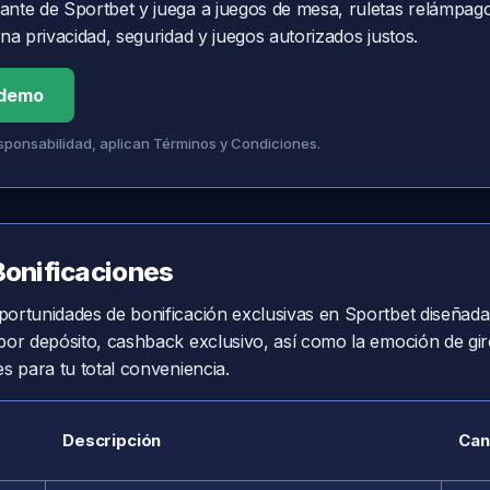
ante de Sportbet y juega a juegos de mesa, ruletas relámpag
ena privacidad, seguridad y juegos autorizados justos.
 demo
sponsabilidad, aplican Términos y Condiciones.
Bonificaciones
ortunidades de bonificación exclusivas en Sportbet diseñadas
por depósito, cashback exclusivo, así como la emoción de gir
es para tu total conveniencia.
Descripción
Can