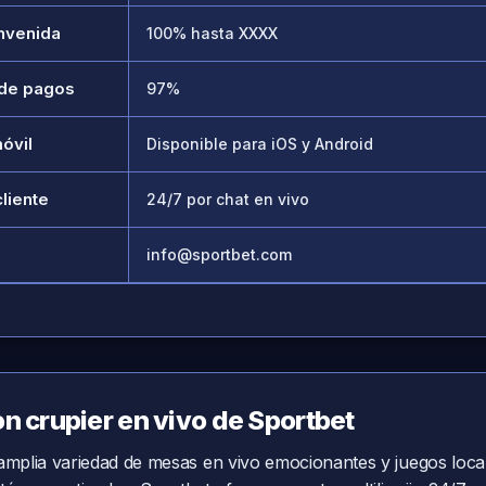
nvenida
100% hasta XXXX
 de pagos
97%
óvil
Disponible para iOS y Android
cliente
24/7 por chat en vivo
info@sportbet.com
n crupier en vivo de Sportbet
mplia variedad de mesas en vivo emocionantes y juegos local