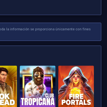
Toda la información se proporciona únicamente con fines