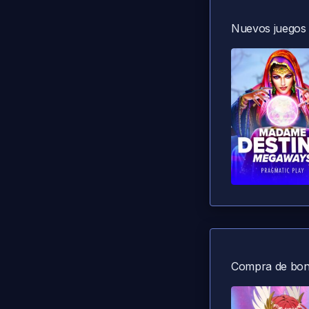
Nuevos juegos
Compra de bo