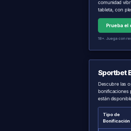
comunidad vibr
tableta, con pl
Prueba el
18+. Juega con re
Sportbet 
Descubre las op
bonificaciones 
están disponibl
Tipo de
Bonificación